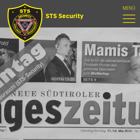
MENÜ
STS Security