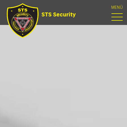
MENÜ
STS Security