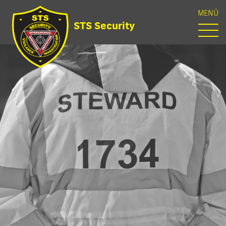
MENÜ
STS Security